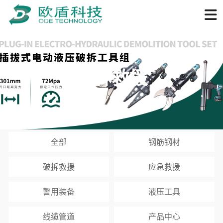
森林救援
全部
钢筋钢材
破拆救援
应急救援
警用装备
液压工具
线缆管道
产品中心