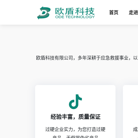
首页
走进
欧盾科技有限公司，多年深耕于应急救援事业，以
经验丰富，质量保证
过硬企业实力，为您打造过硬
成
产品，无假冒伪劣产品