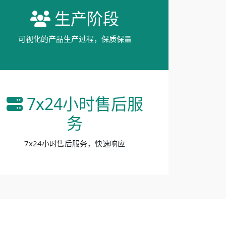
生产阶段
可视化的产品生产过程，保质保量
7x24小时售后服
务
7x24小时售后服务，快速响应