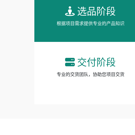
选品阶段
根据项目需求提供专业的产品知识
交付阶段
专业的交货团队，协助您项目交货