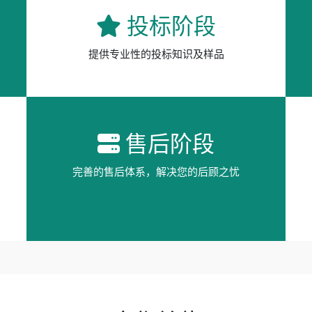
投标阶段
提供专业性的投标知识及样品
售后阶段
完善的售后体系，解决您的后顾之忧