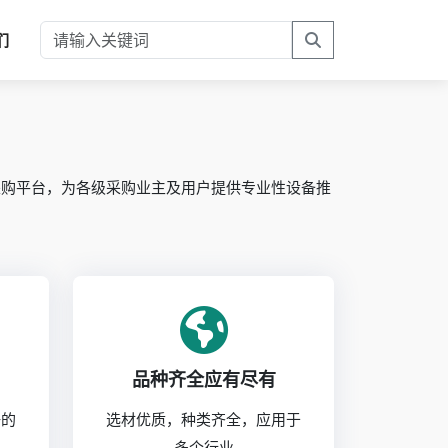
们
采购平台，为各级采购业主及用户提供专业性设备推
品种齐全应有尽有
好的
选材优质，种类齐全，应用于
多个行业