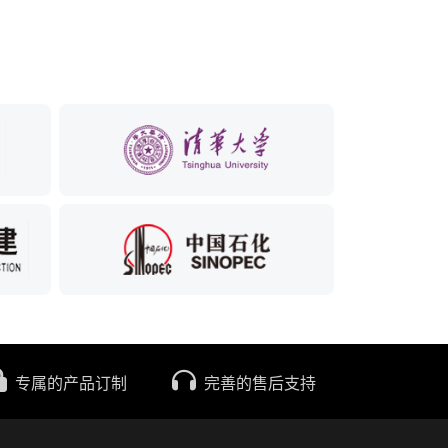
专属的产品订制
完善的售后支持