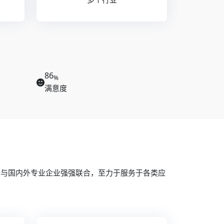
97
%
满意度
，与国内外专业企业强强联合，至力于服务于各类应