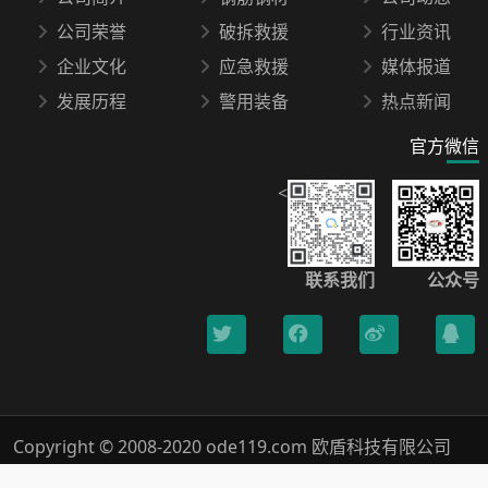
公司荣誉
破拆救援
行业资讯
企业文化
应急救援
媒体报道
发展历程
警用装备
热点新闻
官方微信
<
联系我们
公众号
Copyright © 2008-2020 ode119.com 欧盾科技有限公司
400-0789-119 All Rights Reserved.
浙ICP备18019005号-1