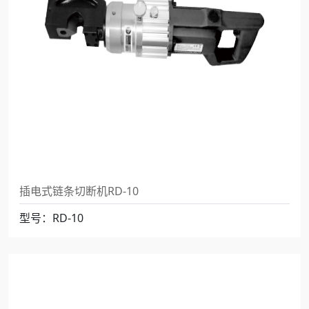
插电式链条切断机RD-10
型号：RD-10