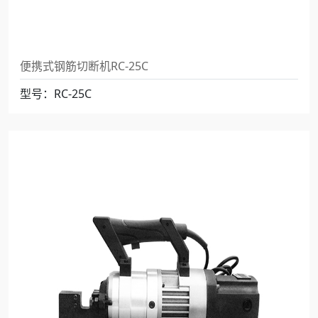
便携式钢筋切断机RC-25C
型号：RC-25C