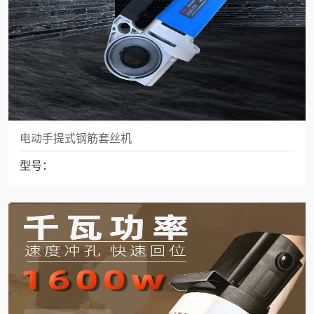
电动手提式钢筋套丝机
型号：