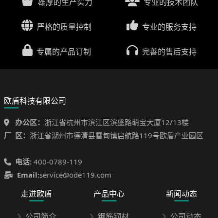
雄厚的生产实力
专业的技术团队
严格的质量控制
专业的服务支持
专属的产品订制
完善的售后支持
欧盾科技有限公司
办公区：
浙江省杭州市滨江区滨盛路萌宝大厦12/13楼
厂 区：
浙江省湖州市德清县雷甸镇启航路119号欧盾产业园区
电话:
400-0789-119
Email:
service@ode119.com
走进欧盾
产品中心
新闻动态
公司简介
钢筋钢材
公司动态