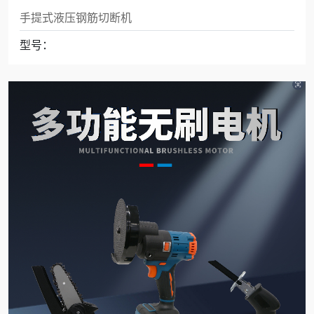
手提式液压钢筋切断机
型号：