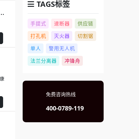
TAGS标签
！欧盾科技邀您共赴长三角应急博览会安全之约~
手提式
速断器
供应链
打孔机
灭火器
切割锯
单人
警用无人机
法兰分离器
冲锋舟
康
免费咨询热线
400-0789-119