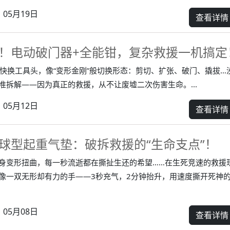
05月19日
查看详情
！电动破门器+全能钳，复杂救援一机搞定
+ 快换工具头，像“变形金刚”般切换形态：剪切、扩张、破门、撬拔…
准拆解——因为真正的救援，从不让废墟二次伤害生命。...
05月12日
查看详情
球型起重气垫：破拆救援的“生命支点”！
身变形扭曲，每一秒流逝都在撕扯生还的希望……在生死竞速的救援
像一双无形却有力的手——3秒充气，2分钟抬升，用速度撕开死神
05月08日
查看详情